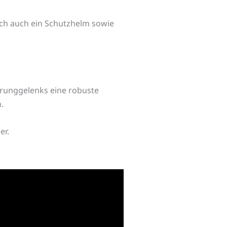
ich auch ein Schutzhelm sowie
runggelenks eine robuste
n.
er.