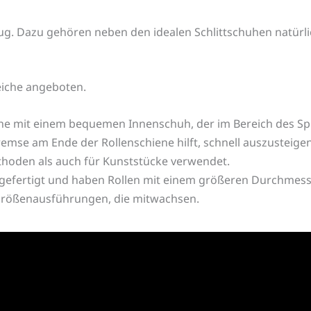
ug. Dazu gehören neben den idealen Schlittschuhen natürl
eiche angeboten.
uhe
mit einem bequemen Innenschuh, der im Bereich des Sp
Bremse am Ende der Rollenschiene hilft, schnell auszusteige
thoden als auch für Kunststücke verwendet.
n gefertigt und haben Rollen mit einem größeren Durchmess
n Größenausführungen, die mitwachsen.