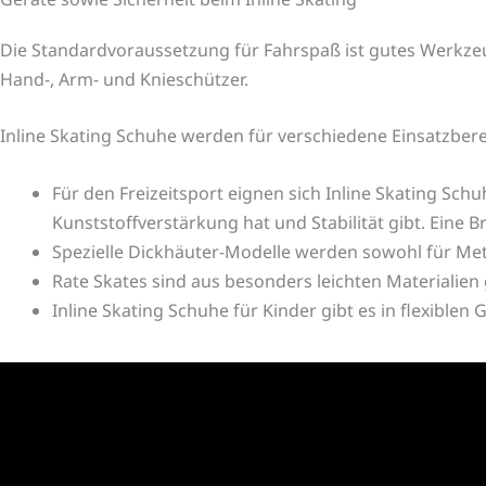
Die Standardvoraussetzung für Fahrspaß ist gutes Werkze
Hand-, Arm- und Knieschützer.
Inline Skating Schuhe werden für verschiedene Einsatzber
Für den Freizeitsport eignen sich
Inline Skating Sch
Kunststoffverstärkung hat und Stabilität gibt. Eine 
Spezielle Dickhäuter-Modelle werden sowohl für Me
Rate Skates sind aus besonders leichten Materialie
Inline Skating Schuhe
für Kinder gibt es in flexible