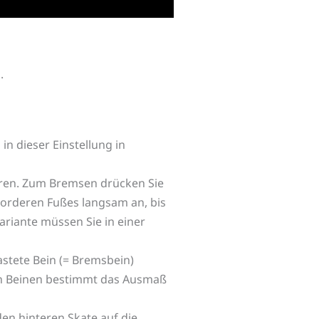
.
in dieser Einstellung in
ieren. Zum Bremsen drücken Sie
vorderen Fußes langsam an, bis
riante müssen Sie in einer
astete Bein (= Bremsbein)
den Beinen bestimmt das Ausmaß
den hinteren Skate auf die