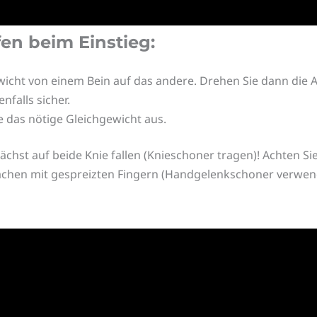
en beim Einstieg:
 Gewicht von einem Bein auf das andere. Drehen Sie dann di
nfalls sicher.
ie das nötige Gleichgewicht aus.
chst auf beide Knie fallen (Knieschoner tragen)! Achten Sie
hen mit gespreizten Fingern (Handgelenkschoner verwenden