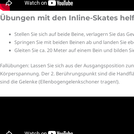
Übungen mit den Inline-Skates helf
Stellen Sie sich auf beide Beine, verlagern Sie das
Springen Sie mit beiden Beinen ab und landen Sie ebe
Gleiten Sie ca. 20 Meter auf einem Bein und bilden S
Fallübungen: Lassen Sie sich aus der Ausgangsposition zunä
Körperspannung. Der 2. Berührungspunkt sind die Handfläc
sind die Gelenke (Ellenbogengelenkschoner tragen!).