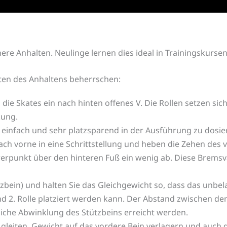
here Anhalten. Neulinge lernen dies ideal in Trainingskursen
ten des Anhaltens beherrschen:
e Skates ein nach hinten offenes V. Die Rollen setzen sich 
kung.
t einfach und sehr platzsparend in der Ausführung zu dos
ch vorne in eine Schrittstellung und heben die Zehen des 
rpunkt über den hinteren Fuß ein wenig ab. Diese Bremsva
ützbein) und halten Sie das Gleichgewicht so, dass das unbel
und 2. Rolle platziert werden kann. Der Abstand zwischen 
iche Abwinklung des Stützbeins erreicht werden.
 gleiten, Gewicht auf das vordere Bein verlagern und auch 