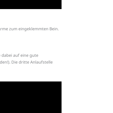
e Arme zum eingeklemmten Bein.
 dabei auf eine gute
!). Die dritte Anlaufstelle