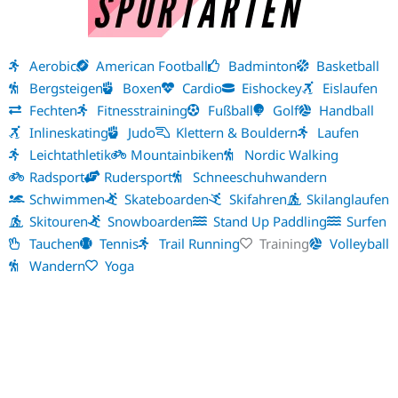
Aerobic
American Football
Badminton
Basketball
Bergsteigen
Boxen
Cardio
Eishockey
Eislaufen
Fechten
Fitnesstraining
Fußball
Golf
Handball
Inlineskating
Judo
Klettern & Bouldern
Laufen
Leichtathletik
Mountainbiken
Nordic Walking
Radsport
Rudersport
Schneeschuhwandern
Schwimmen
Skateboarden
Skifahren
Skilanglaufen
Skitouren
Snowboarden
Stand Up Paddling
Surfen
Tauchen
Tennis
Trail Running
Training
Volleyball
Wandern
Yoga