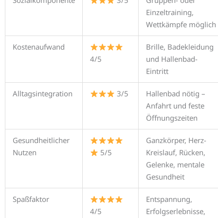
Sozialkomponente
3/5
Gruppen- oder
Einzeltraining,
Wettkämpfe möglich
Kostenaufwand
Brille, Badekleidung
4/5
und Hallenbad-
Eintritt
Alltagsintegration
3/5
Hallenbad nötig –
Anfahrt und feste
Öffnungszeiten
Gesundheitlicher
Ganzkörper, Herz-
Nutzen
5/5
Kreislauf, Rücken,
Gelenke, mentale
Gesundheit
Spaßfaktor
Entspannung,
4/5
Erfolgserlebnisse,