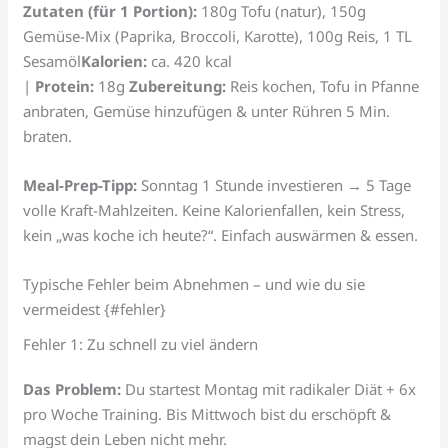
Zutaten (für 1 Portion):
180g Tofu (natur), 150g
Gemüse-Mix (Paprika, Broccoli, Karotte), 100g Reis, 1 TL
Sesamöl
Kalorien:
ca. 420 kcal
|
Protein:
18g
Zubereitung:
Reis kochen, Tofu in Pfanne
anbraten, Gemüse hinzufügen & unter Rühren 5 Min.
braten.
Meal-Prep-Tipp:
Sonntag 1 Stunde investieren → 5 Tage
volle Kraft-Mahlzeiten. Keine Kalorienfallen, kein Stress,
kein „was koche ich heute?“. Einfach auswärmen & essen.
Typische Fehler beim Abnehmen – und wie du sie
vermeidest {#fehler}
Fehler 1: Zu schnell zu viel ändern
Das Problem:
Du startest Montag mit radikaler Diät + 6x
pro Woche Training. Bis Mittwoch bist du erschöpft &
magst dein Leben nicht mehr.