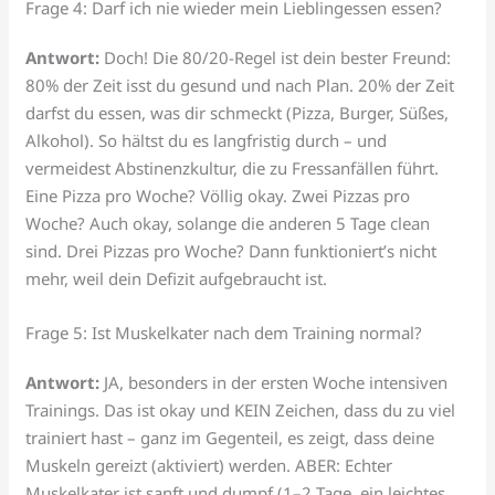
Frage 4: Darf ich nie wieder mein Lieblingessen essen?
Antwort:
Doch! Die 80/20-Regel ist dein bester Freund:
80% der Zeit isst du gesund und nach Plan. 20% der Zeit
darfst du essen, was dir schmeckt (Pizza, Burger, Süßes,
Alkohol). So hältst du es langfristig durch – und
vermeidest Abstinenzkultur, die zu Fressanfällen führt.
Eine Pizza pro Woche? Völlig okay. Zwei Pizzas pro
Woche? Auch okay, solange die anderen 5 Tage clean
sind. Drei Pizzas pro Woche? Dann funktioniert’s nicht
mehr, weil dein Defizit aufgebraucht ist.
Frage 5: Ist Muskelkater nach dem Training normal?
Antwort:
JA, besonders in der ersten Woche intensiven
Trainings. Das ist okay und KEIN Zeichen, dass du zu viel
trainiert hast – ganz im Gegenteil, es zeigt, dass deine
Muskeln gereizt (aktiviert) werden. ABER: Echter
Muskelkater ist sanft und dumpf (1–2 Tage, ein leichtes