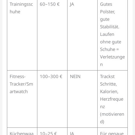
Trainingssc
60–150 €
JA
Gutes
huhe
Polster,
gute
Stabilität.
Laufen
ohne gute
Schuhe =
Verletzunge
n
Fitness-
100–300 €
NEIN
Trackst
Tracker/Sm
Schritte,
artwatch
Kalorien,
Herzfreque
nz
(motivieren
d)
Küchenwaa
10–25 €
JA
Für genaue