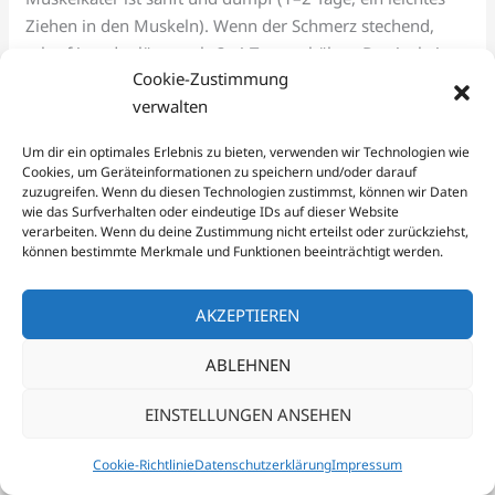
Ziehen in den Muskeln). Wenn der Schmerz stechend,
scharf ist oder länger als 3–4 Tage anhält → Das ist keine
Cookie-Zustimmung
normaler Muskelkater, sondern eine Verletzung. Dann:
verwalten
Pause und wenn es nicht besser wird, Arzt fragen.
Um dir ein optimales Erlebnis zu bieten, verwenden wir Technologien wie
Frage 6: Was esse ich vor/nach dem Training?
Cookies, um Geräteinformationen zu speichern und/oder darauf
zuzugreifen. Wenn du diesen Technologien zustimmst, können wir Daten
Antwort:
Das ist wichtig für Energie & Regeneration:
wie das Surfverhalten oder eindeutige IDs auf dieser Website
verarbeiten. Wenn du deine Zustimmung nicht erteilst oder zurückziehst,
können bestimmte Merkmale und Funktionen beeinträchtigt werden.
Vorher (1–2 Stunden vor dem Training):
Leichte
Mahlzeit mit Kohlenhydraten & wenig Fett (Toast +
AKZEPTIEREN
Erdnussbutter, Banane + Joghurt, Hafer mit Honig).
Nicht zu viel, sonst Bauchschmerzen.
ABLEHNEN
Nachher (30–60 Minuten nach dem
Training):
Protein + Kohlenhydrate (Hähnchen +
EINSTELLUNGEN ANSEHEN
Reis, Thunfisch-Sandwich, Protein-Shake mit Obst).
Das hilft, Muskeln zu reparieren.
Cookie-Richtlinie
Datenschutzerklärung
Impressum
Getränke:
Vor & während Training = Wasser (0