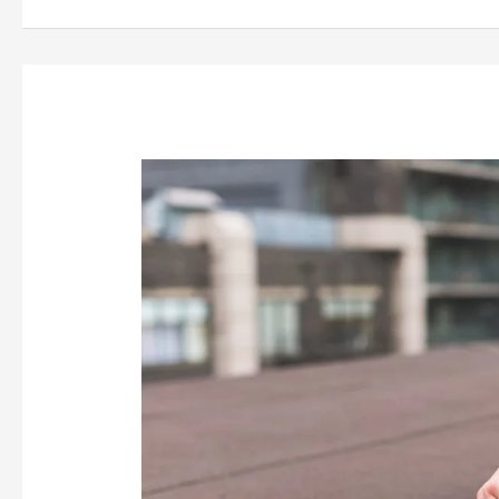
STRETCHING
UND
DEHNEN:
WARUM
DU
ES
NICHT
MEHR
WEGLASSEN
SOLLTEST