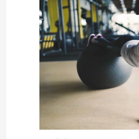
ZU
MIR?
FINDE
DEINE
SPORTART
IN
3
FRAGEN