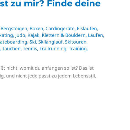
st zu mir? Finde deine
,
Bergsteigen
,
Boxen
,
Cardiogeräte
,
Eislaufen
,
kating
,
Judo
,
Kajak
,
Klettern & Bouldern
,
Laufen
,
ateboarding
,
Ski
,
Skilanglauf
,
Skitouren
,
,
Tauchen
,
Tennis
,
Trailrunning
,
Training
,
ißt nicht, womit du anfangen sollst? Das ist
ig, und nicht jede passt zu jedem Lebensstil,