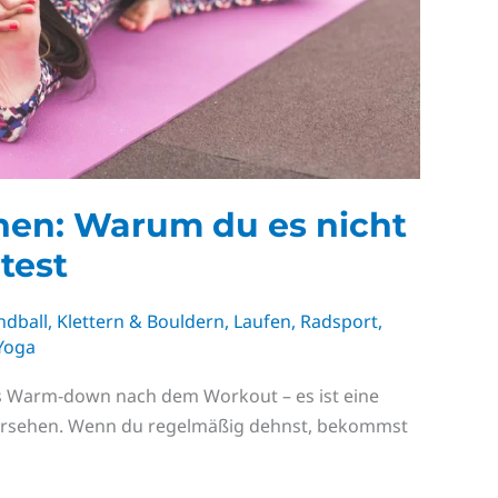
nen: Warum du es nicht
test
ndball
,
Klettern & Bouldern
,
Laufen
,
Radsport
,
Yoga
iges Warm-down nach dem Workout – es ist eine
übersehen. Wenn du regelmäßig dehnst, bekommst