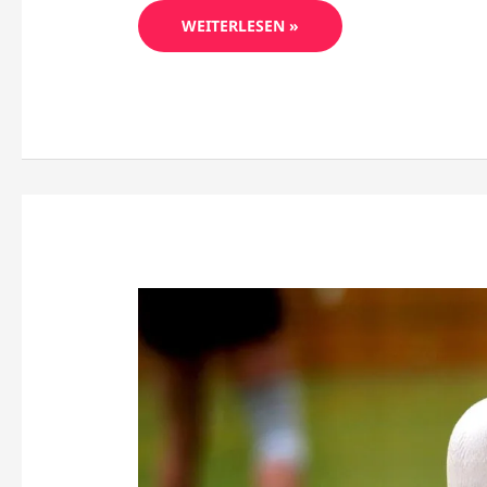
WEITERLESEN »
BADMINTON
EQUIPMENT
FÜR
ANFÄNGER:
WAS
DU
WIRKLICH
BRAUCHST
(+
PREISE)