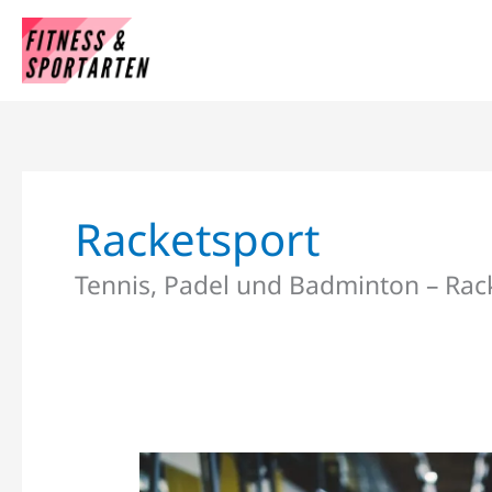
Zum
Inhalt
springen
Racketsport
Tennis, Padel und Badminton – Racke
WELCHE
SPORTART
PASST