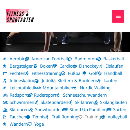
Zum
HAU
Inhalt
springen
Sportarten
Aerobic
American Football
Badminton
Basketball
Bergsteigen
Boxen
Cardio
Eishockey
Eislaufen
Fechten
Fitnesstraining
Fußball
Golf
Handball
Inlineskating
Judo
Klettern & Bouldern
Laufen
Leichtathletik
Mountainbiken
Nordic Walking
Radsport
Rudersport
Schneeschuhwandern
Schwimmen
Skateboarden
Skifahren
Skilanglaufen
Skitouren
Snowboarden
Stand Up Paddling
Surfen
Tauchen
Tennis
Trail Running
Training
Volleyball
Wandern
Yoga