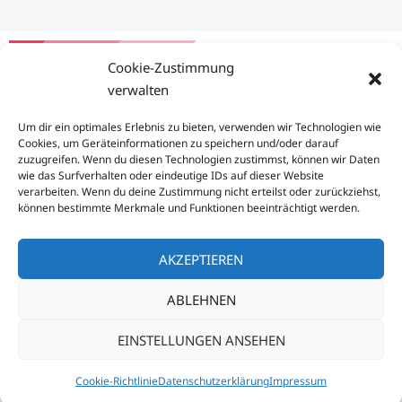
Cookie-Zustimmung
verwalten
Um dir ein optimales Erlebnis zu bieten, verwenden wir Technologien wie
Cookies, um Geräteinformationen zu speichern und/oder darauf
zuzugreifen. Wenn du diesen Technologien zustimmst, können wir Daten
wie das Surfverhalten oder eindeutige IDs auf dieser Website
Aerobic
American Football
Badminton
Basketball
verarbeiten. Wenn du deine Zustimmung nicht erteilst oder zurückziehst,
Bergsteigen
Boxen
Cardio
Eishockey
Eislaufen
können bestimmte Merkmale und Funktionen beeinträchtigt werden.
Fechten
Fitnesstraining
Fußball
Golf
Handball
Inlineskating
Judo
Klettern & Bouldern
Laufen
AKZEPTIEREN
Leichtathletik
Mountainbiken
Nordic Walking
Radsport
Rudersport
Schneeschuhwandern
ABLEHNEN
Schwimmen
Skateboarden
Skifahren
Skilanglaufen
Skitouren
Snowboarden
Stand Up Paddling
Surfen
EINSTELLUNGEN ANSEHEN
Tauchen
Tennis
Trail Running
Training
Volleyball
Cookie-Richtlinie
Datenschutzerklärung
Impressum
Wandern
Yoga