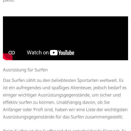
Ausrüstung für Surfen
Das Surfen zählt zu den beliebtesten Sportarten weltweit. Es
ist ein aufregendes und spaßiges Abenteuer, jedoch bedarf es
einiger wichtiger Ausrüstungsgegenstände, um sicher und
effektiv surfen zu können. Unabhängig davon, ob Sie
Anfänger oder Profi sind, haben wir eine Liste der wichtigsten
Ausrüstungsgegenstände für das Surfen zusammengestellt.
Beim Surfen ist das Surfboard das entscheidende Element. Es