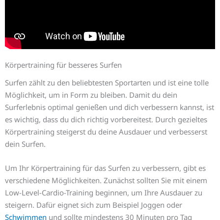
Körpertraining für besseres Surfen
Surfen zählt zu den beliebtesten Sportarten und ist eine tolle
Möglichkeit, um in Form zu bleiben. Damit du dein
Surferlebnis optimal genießen und dich verbessern kannst, ist
es wichtig, dass du dich richtig vorbereitest. Durch gezieltes
Körpertraining steigerst du deine Ausdauer und verbesserst
dein Surfen.
Um Ihr Körpertraining für das Surfen zu verbessern, gibt es
verschiedene Möglichkeiten. Zunächst sollten Sie mit einem
Low-Level-Cardio-Training beginnen, um Ihre Ausdauer zu
steigern. Dafür eignet sich zum Beispiel Joggen oder
Schwimmen
und sollte mindestens 30 Minuten pro Tag