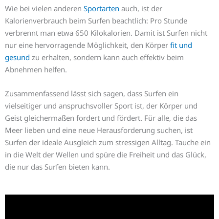
Wie bei vielen anderen
Sportarten
auch, ist der
Kalorienverbrauch beim Surfen beachtlich: Pro Stunde
verbrennt man etwa 650 Kilokalorien. Damit ist Surfen nicht
nur eine hervorragende Möglichkeit, den Körper
fit und
gesund
zu erhalten, sondern kann auch effektiv beim
Abnehmen helfen.
Zusammenfassend lässt sich sagen, dass Surfen ein
vielseitiger und anspruchsvoller Sport ist, der Körper und
Geist gleichermaßen fordert und fördert. Für alle, die das
Meer lieben und eine neue Herausforderung suchen, ist
Surfen der ideale Ausgleich zum stressigen Alltag. Tauche ein
in die Welt der Wellen und spüre die Freiheit und das Glück,
die nur das Surfen bieten kann.